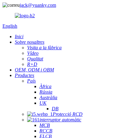
jack@yuanky.com
English
Inici
Sobre nosaltres
Visita a la fàbrica
Vídeo
Qualitat
R+D
OEM, ODM i OBM
Productes
País
Àfrica
Rússia
Austràlia
UK
DB
Protecció RCD
interruptor automàtic
MCB
RCCB
ELCB