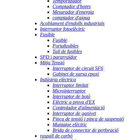
Temporitzador
Comptador d'hores
Mesurador d'energia
comptador d'aigua
Acoblament d'endolls industrials
Interruptor fotoelèctric
Fusible
Fusible
Portafusibles
Tall de fusibles
SPD i pararraïdor
Mitja Tensió
Interruptor de circuit SF6
Gabinet de xarxa epoxi
Indústria elèctrica
Interruptor limitat
Microinterruptor
Interruptor de botó
Elèctric a prova d'EX
Controlador d'alimentació
Interruptor de ganivet
Pinça de tensió i pinça de suspensió
Muntatge elèctric
Brida de connector de perforació
raspall de carbó