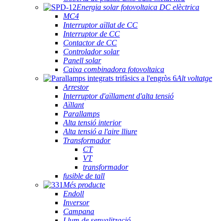
Energia solar fotovoltaica DC elèctrica
MC4
Interruptor aïllat de CC
Interruptor de CC
Contactor de CC
Controlador solar
Panell solar
Caixa combinadora fotovoltaica
Alt voltatge
Arrestor
Interruptor d'aïllament d'alta tensió
Aïllant
Parallamps
Alta tensió interior
Alta tensió a l'aire lliure
Transformador
CT
VT
transformador
fusible de tall
Més producte
Endoll
Inversor
Campana
Llum de senyalització