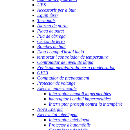
UPS
Accessoris per a buit
Equip làser
Terminals
Alarma de porta
Placa de paret
Pila de càrrega
Cèrcol de ferro
Bombes de buit
Eina i equip d'instal·lació
termostat i controlador de temperatura
Controlador de nivell de líquid
Pel·lícula metal·litzada per a condensador
GFCI
Comptador de prepagament
Protector de voltatge
Elèctric impermeable
Interruptor i endoll impermeables
interruptor i endoll impermeables
Interruptor protegit contra la intempèrie
Nova Energia
Electricitat intel·ligent
Interruptor intel·ligent
Protector d'automòbils