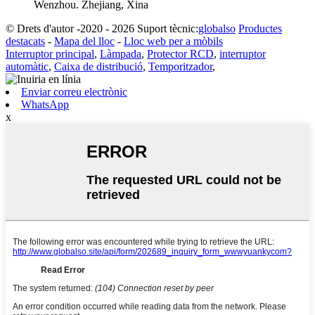
Wenzhou. Zhejiang, Xina
© Drets d'autor -2020 - 2026 Suport tècnic:
globalso
Productes
destacats
-
Mapa del lloc
-
Lloc web per a mòbils
Interruptor principal
,
Làmpada
,
Protector RCD
,
interruptor
automàtic
,
Caixa de distribució
,
Temporitzador
,
Enviar correu electrònic
WhatsApp
x