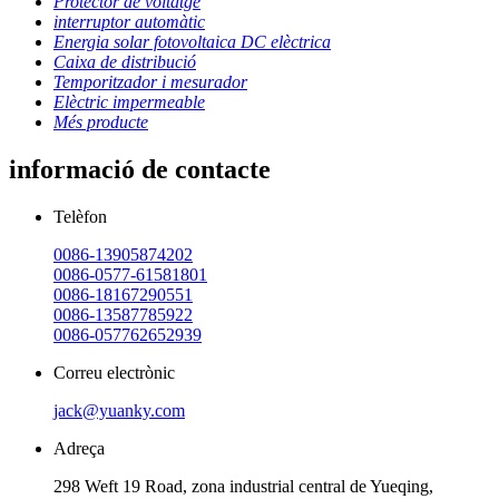
Protector de voltatge
interruptor automàtic
Energia solar fotovoltaica DC elèctrica
Caixa de distribució
Temporitzador i mesurador
Elèctric impermeable
Més producte
informació de contacte
Telèfon
0086-13905874202
0086-0577-61581801
0086-18167290551
0086-13587785922
0086-057762652939
Correu electrònic
jack@yuanky.com
Adreça
298 Weft 19 Road, zona industrial central de Yueqing,