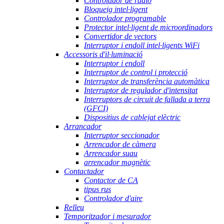
Controlador de ràdio
Bloqueig intel·ligent
Controlador programable
Protector intel·ligent de microordinadors
Convertidor de vectors
Interruptor i endoll intel·ligents WiFi
Accessoris d'il·luminació
Interruptor i endoll
Interruptor de control i protecció
Interruptor de transferència automàtica
Interruptor de regulador d'intensitat
Interruptors de circuit de fallada a terra
(GFCI)
Dispositius de cablejat elèctric
Arrancador
Interruptor seccionador
Arrencador de càmera
Arrencador suau
arrencador magnètic
Contactador
Contactor de CA
tipus rus
Controlador d'aire
Relleu
Temporitzador i mesurador