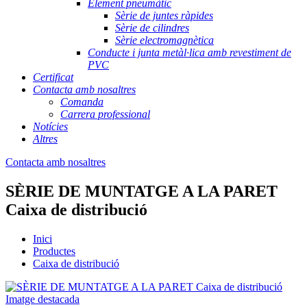
Element pneumàtic
Sèrie de juntes ràpides
Sèrie de cilindres
Sèrie electromagnètica
Conducte i junta metàl·lica amb revestiment de
PVC
Certificat
Contacta amb nosaltres
Comanda
Carrera professional
Notícies
Altres
Contacta amb nosaltres
SÈRIE DE MUNTATGE A LA PARET
Caixa de distribució
Inici
Productes
Caixa de distribució