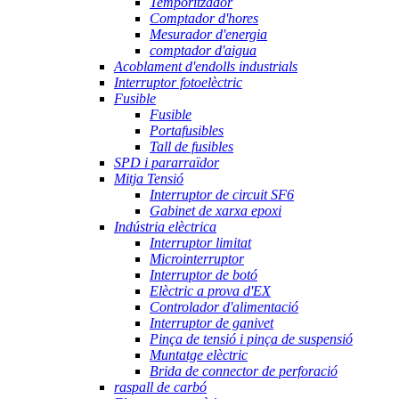
Temporitzador
Comptador d'hores
Mesurador d'energia
comptador d'aigua
Acoblament d'endolls industrials
Interruptor fotoelèctric
Fusible
Fusible
Portafusibles
Tall de fusibles
SPD i pararraïdor
Mitja Tensió
Interruptor de circuit SF6
Gabinet de xarxa epoxi
Indústria elèctrica
Interruptor limitat
Microinterruptor
Interruptor de botó
Elèctric a prova d'EX
Controlador d'alimentació
Interruptor de ganivet
Pinça de tensió i pinça de suspensió
Muntatge elèctric
Brida de connector de perforació
raspall de carbó