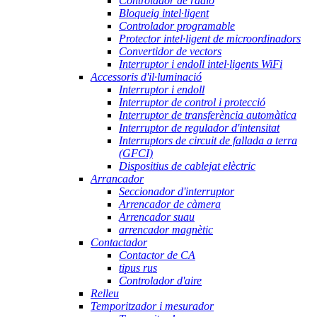
Controlador de ràdio
Bloqueig intel·ligent
Controlador programable
Protector intel·ligent de microordinadors
Convertidor de vectors
Interruptor i endoll intel·ligents WiFi
Accessoris d'il·luminació
Interruptor i endoll
Interruptor de control i protecció
Interruptor de transferència automàtica
Interruptor de regulador d'intensitat
Interruptors de circuit de fallada a terra
(GFCI)
Dispositius de cablejat elèctric
Arrancador
Seccionador d'interruptor
Arrencador de càmera
Arrencador suau
arrencador magnètic
Contactador
Contactor de CA
tipus rus
Controlador d'aire
Relleu
Temporitzador i mesurador