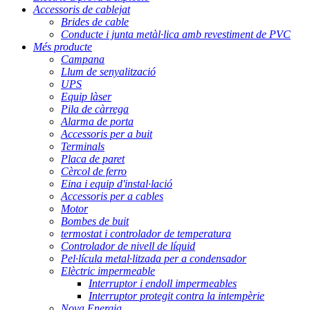
Accessoris de cablejat
Brides de cable
Conducte i junta metàl·lica amb revestiment de PVC
Més producte
Campana
Llum de senyalització
UPS
Equip làser
Pila de càrrega
Alarma de porta
Accessoris per a buit
Terminals
Placa de paret
Cèrcol de ferro
Eina i equip d'instal·lació
Accessoris per a cables
Motor
Bombes de buit
termostat i controlador de temperatura
Controlador de nivell de líquid
Pel·lícula metal·litzada per a condensador
Elèctric impermeable
Interruptor i endoll impermeables
Interruptor protegit contra la intempèrie
Nova Energia