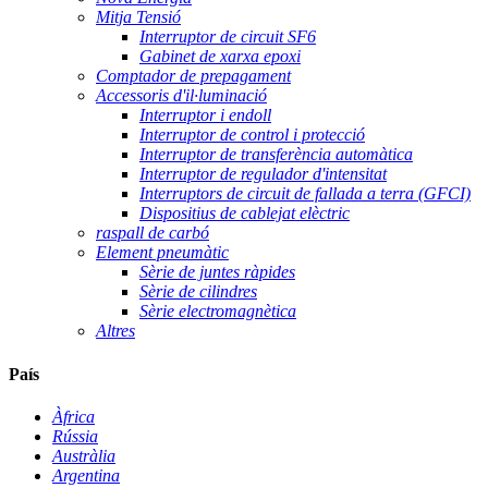
Mitja Tensió
Interruptor de circuit SF6
Gabinet de xarxa epoxi
Comptador de prepagament
Accessoris d'il·luminació
Interruptor i endoll
Interruptor de control i protecció
Interruptor de transferència automàtica
Interruptor de regulador d'intensitat
Interruptors de circuit de fallada a terra (GFCI)
Dispositius de cablejat elèctric
raspall de carbó
Element pneumàtic
Sèrie de juntes ràpides
Sèrie de cilindres
Sèrie electromagnètica
Altres
País
Àfrica
Rússia
Austràlia
Argentina