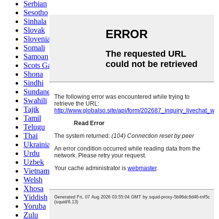
Serbian
Sesotho
Sinhala
Slovak
Slovenian
Somali
Samoan
Scots Gaelic
Shona
Sindhi
Sundanese
Swahili
Tajik
Tamil
Telugu
Thai
Ukrainian
Urdu
Uzbek
Vietnamese
Welsh
Xhosa
Yiddish
Yoruba
Zulu