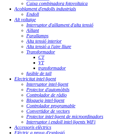
Caixa combinadora fotovoltaica
Acoblament d'endolls industrials
Endoll
Alt voltatge
Interruptor d'aïllament d'alta tensió
Aïllant
Parallamps
Alta tensió interior
Alta tensió a l'aire lliure
Transformador
CT
VT
transformador
fusible de tall
Electricitat intel·ligent
Interruptor intel·ligent
Protector d'automòbils
Controlador de ràdio
Bloqueig intel·ligent
Controlador programable
Convertidor de vectors
Protector intel·ligent de microordinadors
Interruptor i endoll intel·ligents WiFi
Accessoris elèctrics
Elèctric a prova d'explosió