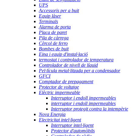
UPS
Accessoris per a buit
Equip làser
Terminals
Alarma de porta
Placa de paret
Pila de càrrega
Cèrcol de ferro
Bombes de buit
Eina i equip d'instal·lació
termostat i controlador de temperatura
Controlador de nivell de líquid
Pel·lícula metal·litzada per a condensador
GFCI
Comptador de prepagament
Protector de voltatge
Elèctric impermeable
Interruptor i endoll impermeables
interruptor i endoll impermeables
Interruptor protegit contra la intempèrie
Nova Energia
Electricitat intel·ligent
Interruptor intel·ligent
Protector d'automòbils