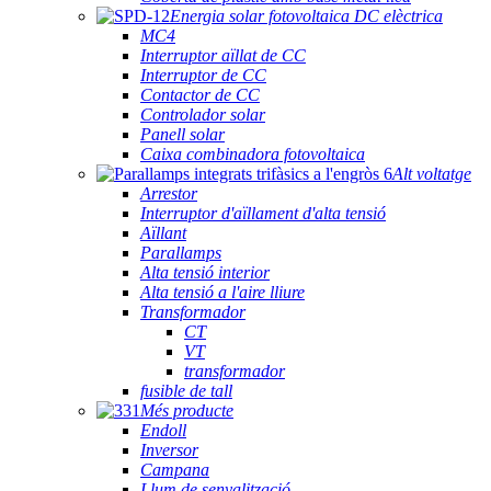
Energia solar fotovoltaica DC elèctrica
MC4
Interruptor aïllat de CC
Interruptor de CC
Contactor de CC
Controlador solar
Panell solar
Caixa combinadora fotovoltaica
Alt voltatge
Arrestor
Interruptor d'aïllament d'alta tensió
Aïllant
Parallamps
Alta tensió interior
Alta tensió a l'aire lliure
Transformador
CT
VT
transformador
fusible de tall
Més producte
Endoll
Inversor
Campana
Llum de senyalització