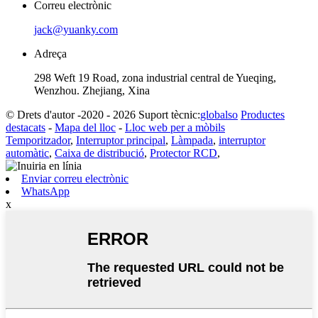
Correu electrònic
jack@yuanky.com
Adreça
298 Weft 19 Road, zona industrial central de Yueqing,
Wenzhou. Zhejiang, Xina
© Drets d'autor -2020 - 2026 Suport tècnic:
globalso
Productes
destacats
-
Mapa del lloc
-
Lloc web per a mòbils
Temporitzador
,
Interruptor principal
,
Làmpada
,
interruptor
automàtic
,
Caixa de distribució
,
Protector RCD
,
Enviar correu electrònic
WhatsApp
x