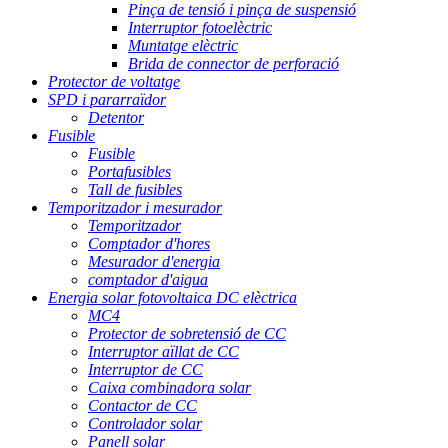
Pinça de tensió i pinça de suspensió
Interruptor fotoelèctric
Muntatge elèctric
Brida de connector de perforació
Protector de voltatge
SPD i pararraïdor
Detentor
Fusible
Fusible
Portafusibles
Tall de fusibles
Temporitzador i mesurador
Temporitzador
Comptador d'hores
Mesurador d'energia
comptador d'aigua
Energia solar fotovoltaica DC elèctrica
MC4
Protector de sobretensió de CC
Interruptor aïllat de CC
Interruptor de CC
Caixa combinadora solar
Contactor de CC
Controlador solar
Panell solar