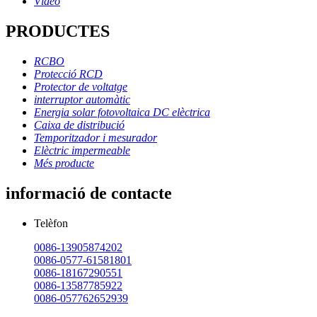
Vídeo
PRODUCTES
RCBO
Protecció RCD
Protector de voltatge
interruptor automàtic
Energia solar fotovoltaica DC elèctrica
Caixa de distribució
Temporitzador i mesurador
Elèctric impermeable
Més producte
informació de contacte
Telèfon
0086-13905874202
0086-0577-61581801
0086-18167290551
0086-13587785922
0086-057762652939