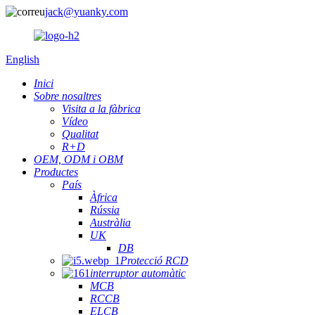
jack@yuanky.com
English
Inici
Sobre nosaltres
Visita a la fàbrica
Vídeo
Qualitat
R+D
OEM, ODM i OBM
Productes
País
Àfrica
Rússia
Austràlia
UK
DB
Protecció RCD
interruptor automàtic
MCB
RCCB
ELCB