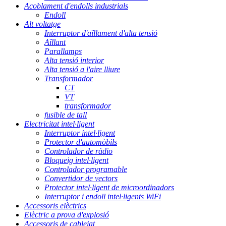
Acoblament d'endolls industrials
Endoll
Alt voltatge
Interruptor d'aïllament d'alta tensió
Aïllant
Parallamps
Alta tensió interior
Alta tensió a l'aire lliure
Transformador
CT
VT
transformador
fusible de tall
Electricitat intel·ligent
Interruptor intel·ligent
Protector d'automòbils
Controlador de ràdio
Bloqueig intel·ligent
Controlador programable
Convertidor de vectors
Protector intel·ligent de microordinadors
Interruptor i endoll intel·ligents WiFi
Accessoris elèctrics
Elèctric a prova d'explosió
Accessoris de cablejat