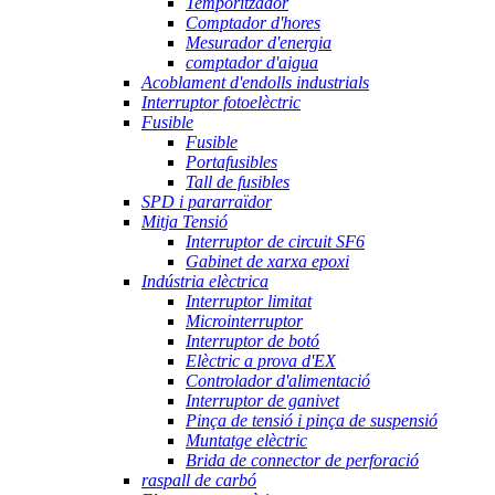
Temporitzador
Comptador d'hores
Mesurador d'energia
comptador d'aigua
Acoblament d'endolls industrials
Interruptor fotoelèctric
Fusible
Fusible
Portafusibles
Tall de fusibles
SPD i pararraïdor
Mitja Tensió
Interruptor de circuit SF6
Gabinet de xarxa epoxi
Indústria elèctrica
Interruptor limitat
Microinterruptor
Interruptor de botó
Elèctric a prova d'EX
Controlador d'alimentació
Interruptor de ganivet
Pinça de tensió i pinça de suspensió
Muntatge elèctric
Brida de connector de perforació
raspall de carbó