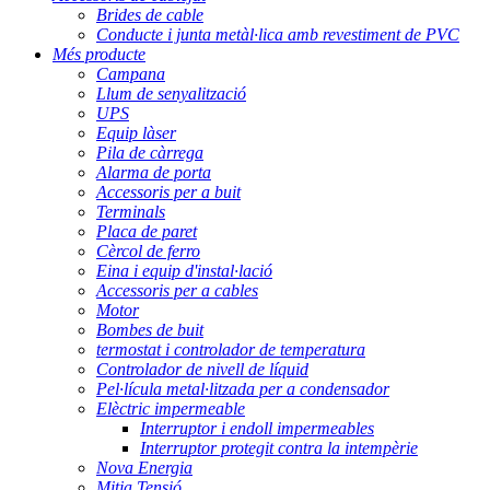
Brides de cable
Conducte i junta metàl·lica amb revestiment de PVC
Més producte
Campana
Llum de senyalització
UPS
Equip làser
Pila de càrrega
Alarma de porta
Accessoris per a buit
Terminals
Placa de paret
Cèrcol de ferro
Eina i equip d'instal·lació
Accessoris per a cables
Motor
Bombes de buit
termostat i controlador de temperatura
Controlador de nivell de líquid
Pel·lícula metal·litzada per a condensador
Elèctric impermeable
Interruptor i endoll impermeables
Interruptor protegit contra la intempèrie
Nova Energia
Mitja Tensió