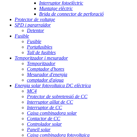
Interruptor fotoelèctric
Muntatge elèctric
Brida de connector de perforació
Protector de voltatge
SPD i pararraïdor
Detentor
Fusible
Fusible
Portafusibles
Tall de fusibles
Temporitzador i mesurador
Temporitzador
Comptador d'hores
Mesurador d'energia
comptador d'aigua
Energia solar fotovoltaica DC elèctrica
MC4
Protector de sobretensió de CC
Interruptor aïllat de CC
Interruptor de CC
Caixa combinadora solar
Contactor de CC
Controlador solar
Panell solar
Caixa combinadora fotovoltaica