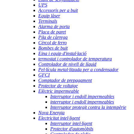
UPS
Accessoris per a buit
Equip làser
Terminals
Alarma de porta
Placa de paret
Pila de càrrega
Cèrcol de ferro
Bombes de buit
Eina i equip d'instal·lació
termostat i controlador de temperatura
Controlador de nivell de líquid
Pel·lícula metal·litzada per a condensador
GFCI
Comptador de prepagament
Protector de voltatge
Elèctric impermeable
Interruptor i endoll impermeables
interruptor i endoll impermeables
Interruptor protegit contra la intempèrie
Nova Energia
Electricitat intel·ligent
Interruptor intel·ligent
Protector d'automòbils