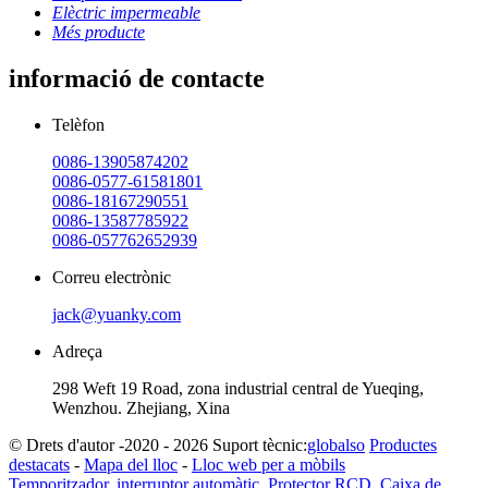
Elèctric impermeable
Més producte
informació de contacte
Telèfon
0086-13905874202
0086-0577-61581801
0086-18167290551
0086-13587785922
0086-057762652939
Correu electrònic
jack@yuanky.com
Adreça
298 Weft 19 Road, zona industrial central de Yueqing,
Wenzhou. Zhejiang, Xina
© Drets d'autor -2020 - 2026 Suport tècnic:
globalso
Productes
destacats
-
Mapa del lloc
-
Lloc web per a mòbils
Temporitzador
,
interruptor automàtic
,
Protector RCD
,
Caixa de