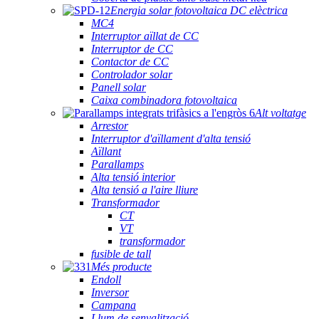
Energia solar fotovoltaica DC elèctrica
MC4
Interruptor aïllat de CC
Interruptor de CC
Contactor de CC
Controlador solar
Panell solar
Caixa combinadora fotovoltaica
Alt voltatge
Arrestor
Interruptor d'aïllament d'alta tensió
Aïllant
Parallamps
Alta tensió interior
Alta tensió a l'aire lliure
Transformador
CT
VT
transformador
fusible de tall
Més producte
Endoll
Inversor
Campana
Llum de senyalització