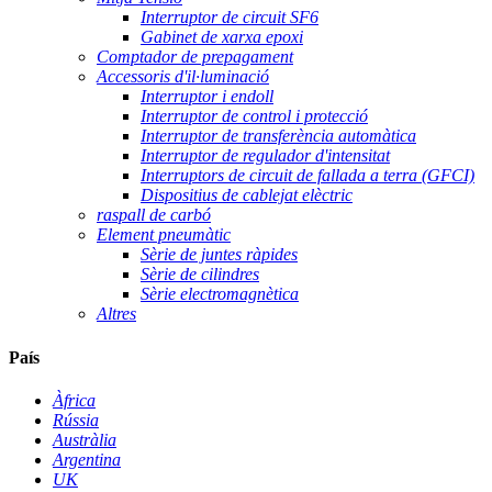
Interruptor de circuit SF6
Gabinet de xarxa epoxi
Comptador de prepagament
Accessoris d'il·luminació
Interruptor i endoll
Interruptor de control i protecció
Interruptor de transferència automàtica
Interruptor de regulador d'intensitat
Interruptors de circuit de fallada a terra (GFCI)
Dispositius de cablejat elèctric
raspall de carbó
Element pneumàtic
Sèrie de juntes ràpides
Sèrie de cilindres
Sèrie electromagnètica
Altres
País
Àfrica
Rússia
Austràlia
Argentina
UK