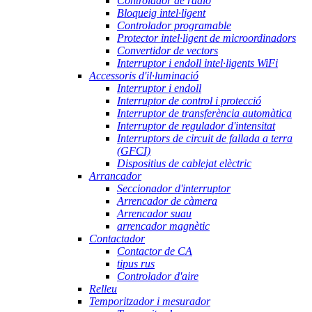
Controlador de ràdio
Bloqueig intel·ligent
Controlador programable
Protector intel·ligent de microordinadors
Convertidor de vectors
Interruptor i endoll intel·ligents WiFi
Accessoris d'il·luminació
Interruptor i endoll
Interruptor de control i protecció
Interruptor de transferència automàtica
Interruptor de regulador d'intensitat
Interruptors de circuit de fallada a terra
(GFCI)
Dispositius de cablejat elèctric
Arrancador
Seccionador d'interruptor
Arrencador de càmera
Arrencador suau
arrencador magnètic
Contactador
Contactor de CA
tipus rus
Controlador d'aire
Relleu
Temporitzador i mesurador