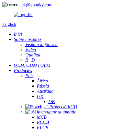
jack@yuanky.com
English
Inici
Sobre nosaltres
Visita a la fàbrica
Vídeo
Qualitat
R+D
OEM, ODM i OBM
Productes
País
Àfrica
Rússia
Austràlia
UK
DB
Protecció RCD
interruptor automàtic
MCB
RCCB
ELCB