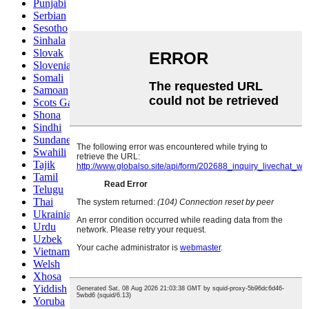
Punjabi
Serbian
Sesotho
Sinhala
Slovak
Slovenian
Somali
Samoan
Scots Gaelic
Shona
Sindhi
Sundanese
Swahili
Tajik
Tamil
Telugu
Thai
Ukrainian
Urdu
Uzbek
Vietnamese
Welsh
Xhosa
Yiddish
Yoruba