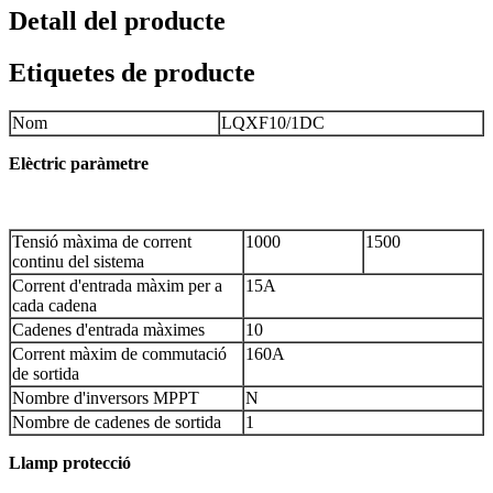
Detall del producte
Etiquetes de producte
Nom
LQXF10/1DC
Elèctric
paràmetre
Tensió màxima de corrent
1000
1500
continu del sistema
Corrent d'entrada màxim per a
15A
cada cadena
Cadenes d'entrada màximes
10
Corrent màxim de commutació
160A
de sortida
Nombre d'inversors MPPT
N
Nombre de cadenes de sortida
1
Llamp
protecció