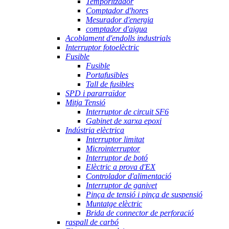
Temporitzador
Comptador d'hores
Mesurador d'energia
comptador d'aigua
Acoblament d'endolls industrials
Interruptor fotoelèctric
Fusible
Fusible
Portafusibles
Tall de fusibles
SPD i pararraïdor
Mitja Tensió
Interruptor de circuit SF6
Gabinet de xarxa epoxi
Indústria elèctrica
Interruptor limitat
Microinterruptor
Interruptor de botó
Elèctric a prova d'EX
Controlador d'alimentació
Interruptor de ganivet
Pinça de tensió i pinça de suspensió
Muntatge elèctric
Brida de connector de perforació
raspall de carbó