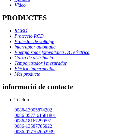
Vídeo
PRODUCTES
RCBO
Protecció RCD
Protector de voltatge
interruptor automàtic
Energia solar fotovoltaica DC elèctrica
Caixa de distribució
Temporitzador i mesurador
Elèctric impermeable
Més producte
informació de contacte
Telèfon
0086-13905874202
0086-0577-61581801
0086-18167290551
0086-13587785922
0086-057762652939