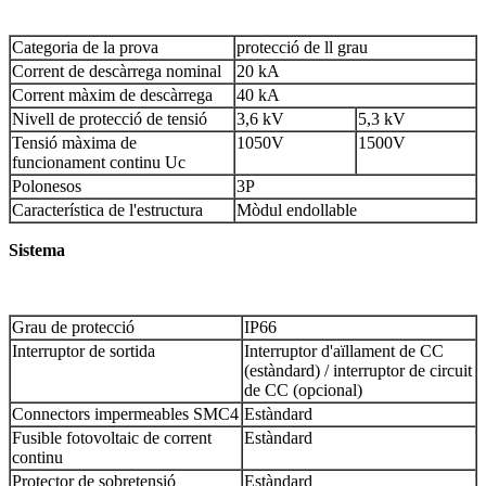
Categoria de la prova
protecció de ll grau
Corrent de descàrrega nominal
20 kA
Corrent màxim de descàrrega
40 kA
Nivell de protecció de tensió
3,6 kV
5,3 kV
Tensió màxima de
1050V
1500V
funcionament continu Uc
Polonesos
3P
Característica de l'estructura
Mòdul endollable
Sistema
Grau de protecció
IP66
Interruptor de sortida
Interruptor d'aïllament de CC
(estàndard) / interruptor de circuit
de CC (opcional)
Connectors impermeables SMC4
Estàndard
Fusible fotovoltaic de corrent
Estàndard
continu
Protector de sobretensió
Estàndard