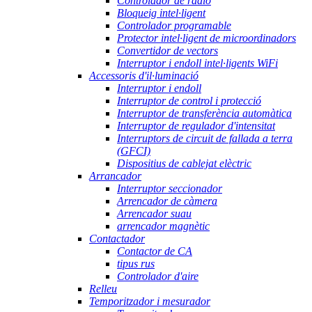
Controlador de ràdio
Bloqueig intel·ligent
Controlador programable
Protector intel·ligent de microordinadors
Convertidor de vectors
Interruptor i endoll intel·ligents WiFi
Accessoris d'il·luminació
Interruptor i endoll
Interruptor de control i protecció
Interruptor de transferència automàtica
Interruptor de regulador d'intensitat
Interruptors de circuit de fallada a terra
(GFCI)
Dispositius de cablejat elèctric
Arrancador
Interruptor seccionador
Arrencador de càmera
Arrencador suau
arrencador magnètic
Contactador
Contactor de CA
tipus rus
Controlador d'aire
Relleu
Temporitzador i mesurador