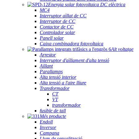
Energia solar fotovoltaica DC elèctrica
MC4
Interruptor aïllat de CC
Interruptor de CC
Contactor de CC
Controlador solar
Panell solar
Caixa combinadora fotovoltaica
Alt voltatge
Arrestor
Interruptor d'aïllament d'alta tensió
Aïllant
Parallamps
Alta tensió interior
Alta tensió a l'aire lliure
Transformador
CT
VT
transformador
fusible de tall
Més producte
Endoll
Inversor
Campana
Llum de senyalització