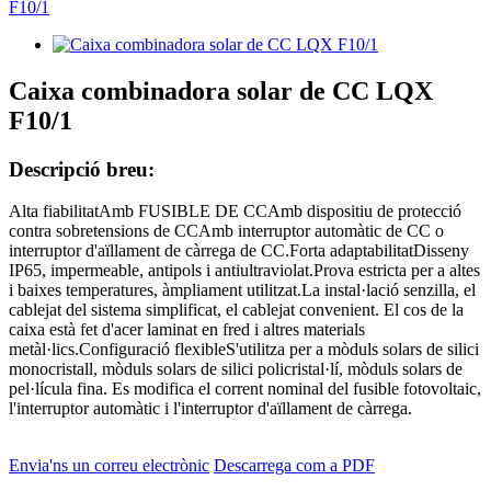
Caixa combinadora solar de CC LQX
F10/1
Descripció breu:
Alta fiabilitatAmb FUSIBLE DE CCAmb dispositiu de protecció
contra sobretensions de CCAmb interruptor automàtic de CC o
interruptor d'aïllament de càrrega de CC.Forta adaptabilitatDisseny
IP65, impermeable, antipols i antiultraviolat.Prova estricta per a altes
i baixes temperatures, àmpliament utilitzat.La instal·lació senzilla, el
cablejat del sistema simplificat, el cablejat convenient. El cos de la
caixa està fet d'acer laminat en fred i altres materials
metàl·lics.Configuració flexibleS'utilitza per a mòduls solars de silici
monocristall, mòduls solars de silici policristal·lí, mòduls solars de
pel·lícula fina. Es modifica el corrent nominal del fusible fotovoltaic,
l'interruptor automàtic i l'interruptor d'aïllament de càrrega.
Envia'ns un correu electrònic
Descarrega com a PDF