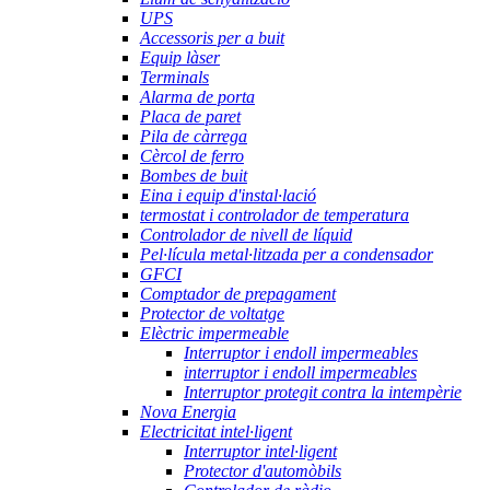
UPS
Accessoris per a buit
Equip làser
Terminals
Alarma de porta
Placa de paret
Pila de càrrega
Cèrcol de ferro
Bombes de buit
Eina i equip d'instal·lació
termostat i controlador de temperatura
Controlador de nivell de líquid
Pel·lícula metal·litzada per a condensador
GFCI
Comptador de prepagament
Protector de voltatge
Elèctric impermeable
Interruptor i endoll impermeables
interruptor i endoll impermeables
Interruptor protegit contra la intempèrie
Nova Energia
Electricitat intel·ligent
Interruptor intel·ligent
Protector d'automòbils