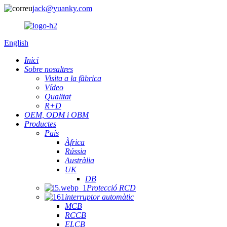
jack@yuanky.com
English
Inici
Sobre nosaltres
Visita a la fàbrica
Vídeo
Qualitat
R+D
OEM, ODM i OBM
Productes
País
Àfrica
Rússia
Austràlia
UK
DB
Protecció RCD
interruptor automàtic
MCB
RCCB
ELCB