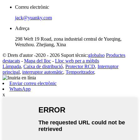
Correu electrònic
jack@yuanky.com
Adreça
298 Weft 19 Road, zona industrial central de Yueqing,
Wenzhou. Zhejiang, Xina
© Drets d'autor -2020 - 2026 Suport tècnic:
globalso
Productes
destacats
-
Mapa del lloc
-
Lloc web per a mòbils
Làmpada
,
Caixa de distribució
,
Protector RCD
,
Interruptor
principal
,
interruptor automàtic
,
Temporitzador
,
Enviar correu electrònic
WhatsApp
x