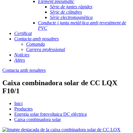
Element pneumàtic
Sèrie de juntes ràpides
Sèrie de cilindres
Sèrie electromagnètica
Conducte i junta metàl·lica amb revestiment de
PVC
Certificat
Contacta amb nosaltres
Comanda
Carrera professional
Notícies
Altres
Contacta amb nosaltres
Caixa combinadora solar de CC LQX
F10/1
Inici
Productes
Energia solar fotovoltaica DC elèctrica
Caixa combinadora solar