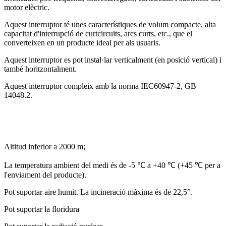
motor elèctric.
Aquest interruptor té unes característiques de volum compacte, alta
capacitat d'interrupció de curtcircuits, arcs curts, etc., que el
converteixen en un producte ideal per als usuaris.
Aquest interruptor es pot instal·lar verticalment (en posició vertical) i
també horitzontalment.
Aquest interruptor compleix amb la norma IEC60947-2, GB
14048.2.
Altitud inferior a 2000 m;
La temperatura ambient del medi és de -5 ℃ a +40 ℃ (+45 ℃ per a
l'enviament del producte).
Pot suportar aire humit. La incineració màxima és de 22,5°.
Pot suportar la floridura