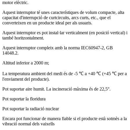
motor elèctric.
Aquest interruptor té unes característiques de volum compacte, alta
capacitat d'interrupció de curtcircuits, arcs curts, etc., que el
converteixen en un producte ideal per als usuaris.
Aquest interruptor es pot instal·lar verticalment (en posició vertical) i
també horitzontalment.
Aquest interruptor compleix amb la norma IEC60947-2, GB
14048.2.
Altitud inferior a 2000 m;
La temperatura ambient del medi és de -5 ℃ a +40 ℃ (+45 ℃ per a
l'enviament del producte).
Pot suportar aire humit. La incineració màxima és de 22,5°.
Pot suportar la floridura
Pot suportar la radiació nuclear
Encara pot funcionar de manera fiable si el producte està sotmès a la
vibració normal dels vaixells