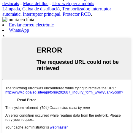
destacats
-
Mapa del lloc
-
Lloc web per a mòbils
Làmpada
,
Caixa de distribució
,
Temporitzador
,
interruptor
automàtic
,
Interruptor principal
,
Protector RCD
,
Enviar correu electrònic
WhatsApp
x