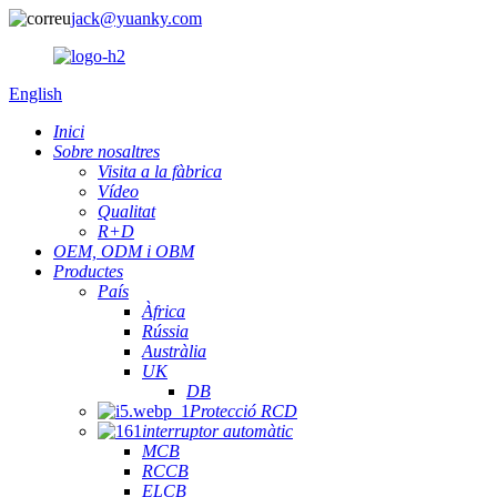
jack@yuanky.com
English
Inici
Sobre nosaltres
Visita a la fàbrica
Vídeo
Qualitat
R+D
OEM, ODM i OBM
Productes
País
Àfrica
Rússia
Austràlia
UK
DB
Protecció RCD
interruptor automàtic
MCB
RCCB
ELCB