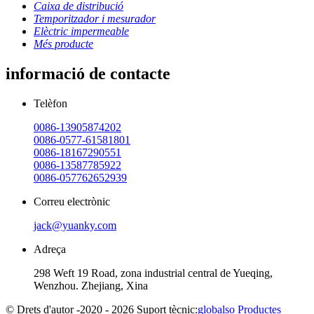
Caixa de distribució
Temporitzador i mesurador
Elèctric impermeable
Més producte
informació de contacte
Telèfon
0086-13905874202
0086-0577-61581801
0086-18167290551
0086-13587785922
0086-057762652939
Correu electrònic
jack@yuanky.com
Adreça
298 Weft 19 Road, zona industrial central de Yueqing,
Wenzhou. Zhejiang, Xina
© Drets d'autor -2020 - 2026 Suport tècnic:
globalso
Productes