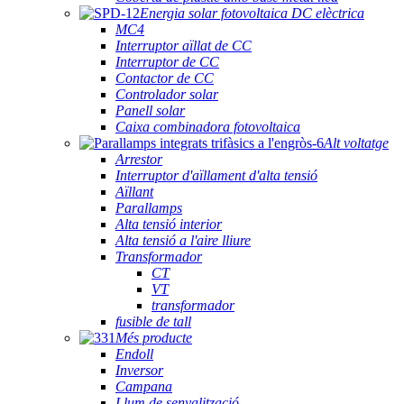
Energia solar fotovoltaica DC elèctrica
MC4
Interruptor aïllat de CC
Interruptor de CC
Contactor de CC
Controlador solar
Panell solar
Caixa combinadora fotovoltaica
Alt voltatge
Arrestor
Interruptor d'aïllament d'alta tensió
Aïllant
Parallamps
Alta tensió interior
Alta tensió a l'aire lliure
Transformador
CT
VT
transformador
fusible de tall
Més producte
Endoll
Inversor
Campana
Llum de senyalització