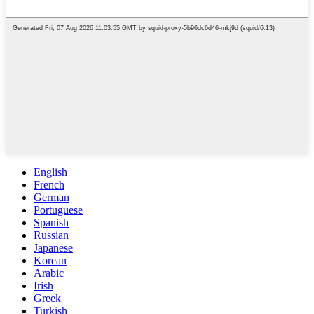
English
French
German
Portuguese
Spanish
Russian
Japanese
Korean
Arabic
Irish
Greek
Turkish