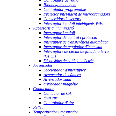
Controlador de ràdio
Bloqueig intel·ligent
Controlador programable
Protector intel·ligent de microordinadors
Convertidor de vectors
Interruptor i endoll intel·ligents WiFi
Accessoris d'il·luminació
Interruptor i endoll
Interruptor de control i protecció
Interruptor de transferència automàtica
Interruptor de regulador d'intensitat
Interruptors de circuit de fallada a terra
(GFCI)
Dispositius de cablejat elèctric
Arrancador
Seccionador d'interruptor
Arrencador de càmera
Arrencador suau
arrencador magnètic
Contactador
Contactor de CA
tipus rus
Controlador d'aire
Relleu
Temporitzador i mesurador