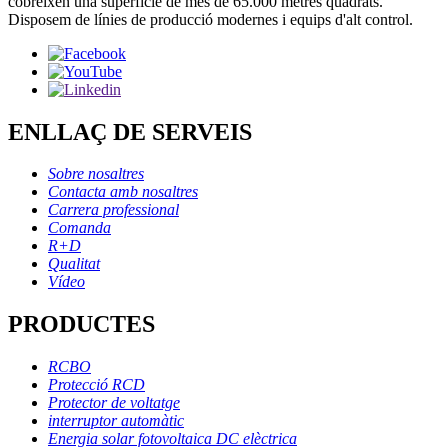
cobreixen una superfície de més de 65.000 metres quadrats.
Disposem de línies de producció modernes i equips d'alt control.
ENLLAÇ DE SERVEIS
Sobre nosaltres
Contacta amb nosaltres
Carrera professional
Comanda
R+D
Qualitat
Vídeo
PRODUCTES
RCBO
Protecció RCD
Protector de voltatge
interruptor automàtic
Energia solar fotovoltaica DC elèctrica