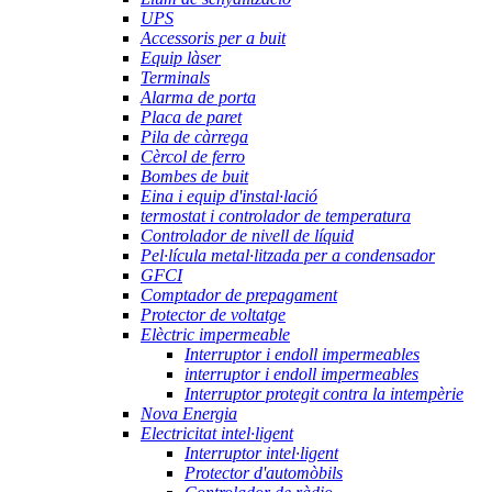
UPS
Accessoris per a buit
Equip làser
Terminals
Alarma de porta
Placa de paret
Pila de càrrega
Cèrcol de ferro
Bombes de buit
Eina i equip d'instal·lació
termostat i controlador de temperatura
Controlador de nivell de líquid
Pel·lícula metal·litzada per a condensador
GFCI
Comptador de prepagament
Protector de voltatge
Elèctric impermeable
Interruptor i endoll impermeables
interruptor i endoll impermeables
Interruptor protegit contra la intempèrie
Nova Energia
Electricitat intel·ligent
Interruptor intel·ligent
Protector d'automòbils