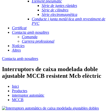
Element pneumàtic
Sèrie de juntes ràpides
Sèrie de cilindres
Sèrie electromagnètica
Conducte i junta metàl·lica amb revestiment de
PVC
Certificat
Contacta amb nosaltres
Comanda
Carrera professional
Notícies
Altres
Contacta amb nosaltres
Interruptors de caixa modelada doble
ajustable MCCB resistent Mcb elèctric
Inici
Productes
interruptor automàtic
MCCB