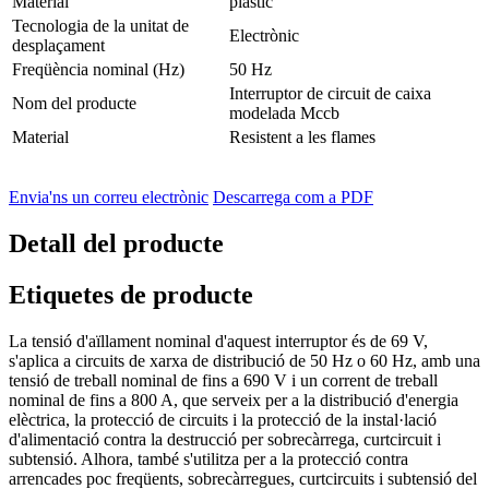
Material
plàstic
Tecnologia de la unitat de
Electrònic
desplaçament
Freqüència nominal (Hz)
50 Hz
Interruptor de circuit de caixa
Nom del producte
modelada Mccb
Material
Resistent a les flames
Envia'ns un correu electrònic
Descarrega com a PDF
Detall del producte
Etiquetes de producte
La tensió d'aïllament nominal d'aquest interruptor és de 69 V,
s'aplica a circuits de xarxa de distribució de 50 Hz o 60 Hz, amb una
tensió de treball nominal de fins a 690 V i un corrent de treball
nominal de fins a 800 A, que serveix per a la distribució d'energia
elèctrica, la protecció de circuits i la protecció de la instal·lació
d'alimentació contra la destrucció per sobrecàrrega, curtcircuit i
subtensió. Alhora, també s'utilitza per a la protecció contra
arrencades poc freqüents, sobrecàrregues, curtcircuits i subtensió del