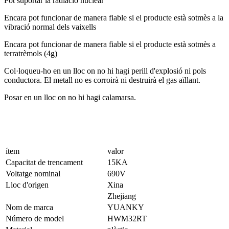
Pot suportar la radiació nuclear
Encara pot funcionar de manera fiable si el producte està sotmès a la
vibració normal dels vaixells
Encara pot funcionar de manera fiable si el producte està sotmès a
terratrèmols (4g)
Col·loqueu-ho en un lloc on no hi hagi perill d'explosió ni pols
conductora. El metall no es corroirà ni destruirà el gas aïllant.
Posar en un lloc on no hi hagi calamarsa.
ítem
valor
Capacitat de trencament
15KA
Voltatge nominal
690V
Lloc d'origen
Xina
Zhejiang
Nom de marca
YUANKY
Número de model
HWM32RT