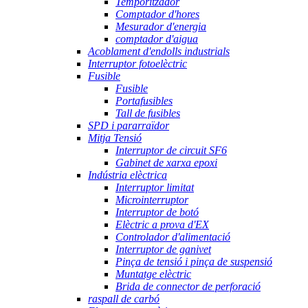
Temporitzador
Comptador d'hores
Mesurador d'energia
comptador d'aigua
Acoblament d'endolls industrials
Interruptor fotoelèctric
Fusible
Fusible
Portafusibles
Tall de fusibles
SPD i pararraïdor
Mitja Tensió
Interruptor de circuit SF6
Gabinet de xarxa epoxi
Indústria elèctrica
Interruptor limitat
Microinterruptor
Interruptor de botó
Elèctric a prova d'EX
Controlador d'alimentació
Interruptor de ganivet
Pinça de tensió i pinça de suspensió
Muntatge elèctric
Brida de connector de perforació
raspall de carbó